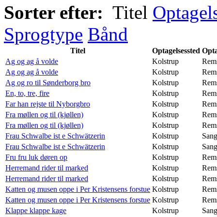
Sorter efter:
Titel
Optagel
Sprogtype
Bånd
Titel
Optagelsessted
Opta
Ag og ag å volde
Kolstrup
Rem
Ag og ag å volde
Kolstrup
Rem
Ag og ro til Sønderborg bro
Kolstrup
Rem
En, to, tre, fire
Kolstrup
Rem
Far han rejste til Nyborgbro
Kolstrup
Rem
Fra møllen og til (kjøllen)
Kolstrup
Rem
Fra møllen og til (kjøllen)
Kolstrup
Rem
Frau Schwalbe ist e Schwätzerin
Kolstrup
San
Frau Schwalbe ist e Schwätzerin
Kolstrup
San
Fru fru luk døren op
Kolstrup
Rem
Herremand rider til marked
Kolstrup
Rem
Herremand rider til marked
Kolstrup
Rem
Katten og musen oppe i Per Kristensens forstue
Kolstrup
Rem
Katten og musen oppe i Per Kristensens forstue
Kolstrup
Rem
Klappe klappe kage
Kolstrup
San