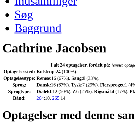
Indsamlinger
Søg
Baggrund
Cathrine Jacobsen
I alt 24 optagelser, fordelt på:
[emne: optage
Optagelsessted:
Kolstrup
:24 (100%).
Optagelsestype:
Remse
:16 (67%).
Sang
:8 (33%).
Sprog:
Dansk
:16 (67%).
Tysk
:7 (29%).
Flersproget
:1 (4
Sprogtype:
Dialekt
:12 (50%).
?
:6 (25%).
Rigsmål
:4 (17%).
Pl
Bånd:
264
:10.
265
:14.
Optagelser med denne san