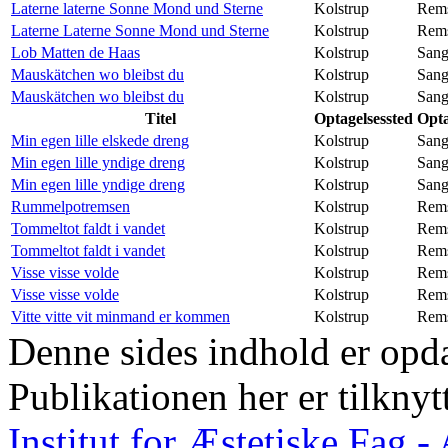
Laterne laterne Sonne Mond und Sterne
Kolstrup
Rem
Laterne Laterne Sonne Mond und Sterne
Kolstrup
Rem
Lob Matten de Haas
Kolstrup
San
Mauskätchen wo bleibst du
Kolstrup
San
Mauskätchen wo bleibst du
Kolstrup
San
Titel
Optagelsessted
Opta
Min egen lille elskede dreng
Kolstrup
San
Min egen lille yndige dreng
Kolstrup
San
Min egen lille yndige dreng
Kolstrup
San
Rummelpotremsen
Kolstrup
Rem
Tommeltot faldt i vandet
Kolstrup
Rem
Tommeltot faldt i vandet
Kolstrup
Rem
Visse visse volde
Kolstrup
Rem
Visse visse volde
Kolstrup
Rem
Vitte vitte vit minmand er kommen
Kolstrup
Rem
Denne sides indhold er opda
Publikationen her er tilknyt
Institut for Æstetiske Fag 