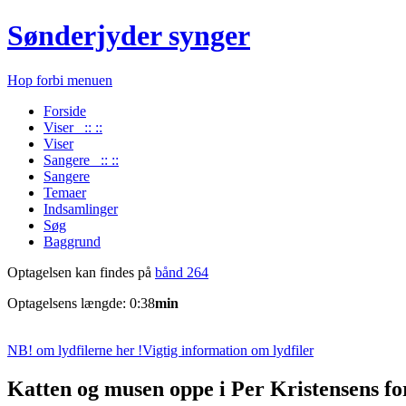
Sønderjyder synger
Hop forbi menuen
Forside
Viser :: ::
Viser
Sangere :: ::
Sangere
Temaer
Indsamlinger
Søg
Baggrund
Optagelsen kan findes på
bånd 264
Optagelsens længde: 0:38
min
NB! om lydfilerne her !
Vigtig information om lydfiler
Katten og musen oppe i Per Kristensens fo