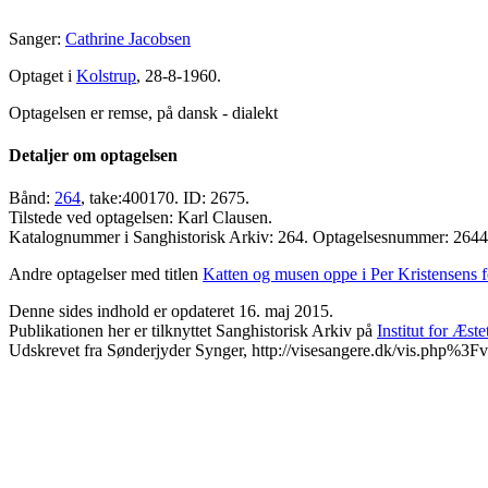
Sanger:
Cathrine Jacobsen
Optaget i
Kolstrup
, 28-8-1960.
Optagelsen er remse, på dansk - dialekt
Detaljer om optagelsen
Bånd:
264
, take:400170. ID: 2675.
Tilstede ved optagelsen: Karl Clausen.
Katalognummer i Sanghistorisk Arkiv: 264. Optagelsesnummer: 264
Andre optagelser med titlen
Katten og musen oppe i Per Kristensens f
Denne sides indhold er opdateret 16. maj 2015.
Publikationen her er tilknyttet Sanghistorisk Arkiv på
Institut for Æst
Udskrevet fra Sønderjyder Synger, http://visesangere.dk/vis.php%