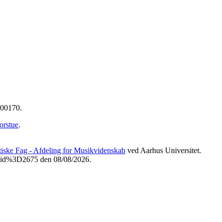
400170.
orstue
.
etiske Fag - Afdeling for Musikvidenskab
ved Aarhus Universitet.
3Fvid%3D2675 den 08/08/2026.