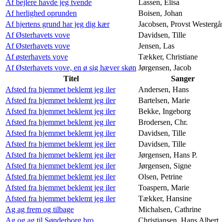
Af bejlere havde jeg tvende
Lassen, Elisa
Af herlighed oprunden
Boisen, Johan
Af hjertens grund har jeg dig kær
Jacobsen, Provst Westergå
Af Østerhavets vove
Davidsen, Tille
Af Østerhavets vove
Jensen, Las
Af østerhavets vove
Tækker, Christiane
Af Østerhavets vove, en ø sig hæver skøn
Jørgensen, Jacob
Titel
Sanger
Afsted fra hjemmet beklemt jeg iler
Andersen, Hans
Afsted fra hjemmet beklemt jeg iler
Bartelsen, Marie
Afsted fra hjemmet beklemt jeg iler
Bekke, Ingeborg
Afsted fra hjemmet beklemt jeg iler
Brodersen, Chr.
Afsted fra hjemmet beklemt jeg iler
Davidsen, Tille
Afsted fra hjemmet beklemt jeg iler
Davidsen, Tille
Afsted fra hjemmet beklemt jeg iler
Jørgensen, Hans P.
Afsted fra hjemmet beklemt jeg iler
Jørgensen, Signe
Afsted fra hjemmet beklemt jeg iler
Olsen, Petrine
Afsted fra hjemmet beklemt jeg iler
Toaspern, Marie
Afsted fra hjemmet beklemt jeg iler
Tækker, Hansine
Ag ag frem og tilbage
Michalsen, Cathrine
Ag og ag til Sønderborg bro
Christiansen, Hans Albert