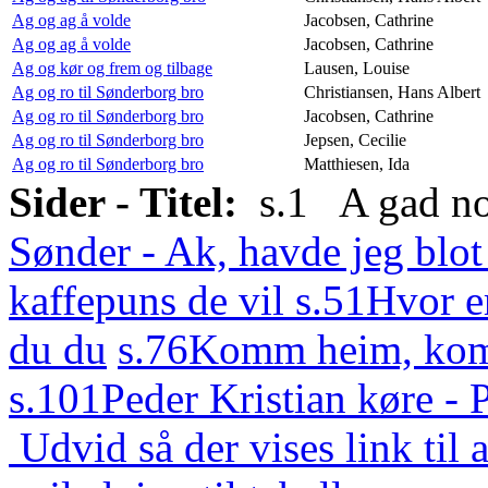
Ag og ag å volde
Jacobsen, Cathrine
Ag og ag å volde
Jacobsen, Cathrine
Ag og kør og frem og tilbage
Lausen, Louise
Ag og ro til Sønderborg bro
Christiansen, Hans Albert
Ag og ro til Sønderborg bro
Jacobsen, Cathrine
Ag og ro til Sønderborg bro
Jepsen, Cecilie
Ag og ro til Sønderborg bro
Matthiesen, Ida
Sider - Titel:
s.1 A gad nok
Sønder - Ak, havde jeg blot
kaffepuns de vil
s.51
Hvor e
du du
s.76
Komm heim, komm
s.101
Peder Kristian køre - 
Udvid så der vises link til a