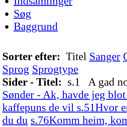
Indsamlinger
Søg
Baggrund
Sorter efter:
Titel
Sanger
Sprog
Sprogtype
Sider - Titel:
s.1 A gad nok
Sønder - Ak, havde jeg blot
kaffepuns de vil
s.51
Hvor e
du du
s.76
Komm heim, komm