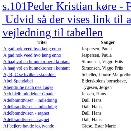
s.101
Peder Kristian køre - 
Udvid så der vises link til a
vejledning til tabellen
Titel
Sanger
A gad nok veed hvo læng enno
Jespersen, Paula
A gad nok veed hvo læng enno
Jespersen, Paula
A haaj vol en hunnekroner i kontant
Simonsen, Viggo Friis
A haaj vol en hunnekroner i kontant
Simonsen, Viggo Friis
A, B, C se hvilken skrædder
Scheller, Louise Margreth
Abel Spendabel
Ejderskolens børnehave,
Abendruhe nach des Tages
Tygesen, Jørgen
Ach bleib mit deiner Gnade
Jepsen, Hans
Adelbrandtvisen - indledning
Dall, Hans
Adelbrandtvisen - indledning
Dall, Hans
Adelbrandtvisen - sagnet
Dall, Hans
Adelbrandtvisen - sagnet
Dall, Hans
Af bejlere havde jeg tvende
Giese, Ester Marie