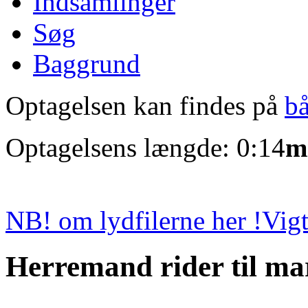
Indsamlinger
Søg
Baggrund
Optagelsen kan findes på
b
Optagelsens længde: 0:14
m
NB! om lydfilerne her !
Vigt
Herremand rider til m