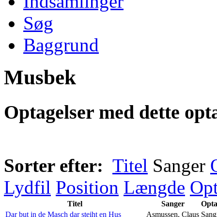
Indsamlinger
Søg
Baggrund
Musbek
Optagelser med dette opta
Sorter efter:
Titel
Sanger
Lydfil
Position
Længde
Opt
Titel
Sanger
Opta
Dar but in de Masch dar steiht en Hus
Asmussen, Claus
Sang