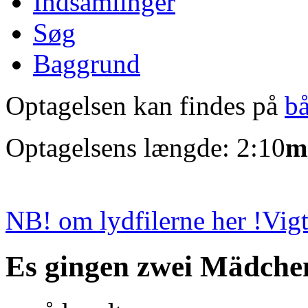
Indsamlinger
Søg
Baggrund
Optagelsen kan findes på
b
Optagelsens længde: 2:10
m
NB! om lydfilerne her !
Vigt
Es gingen zwei Mädche