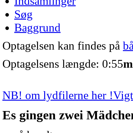
Indsamlinger
Søg
Baggrund
Optagelsen kan findes på
b
Optagelsens længde: 0:55
m
NB! om lydfilerne her !
Vigt
Es gingen zwei Mädche