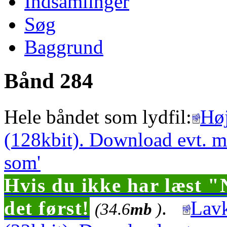
Indsamlinger
Søg
Baggrund
Bånd 284
Hele båndet som lydfil:
Høj
(128kbit). Download evt. m
som'
Hvis du ikke har læst "
det først!
.
Lavk
(34.6
mb
)