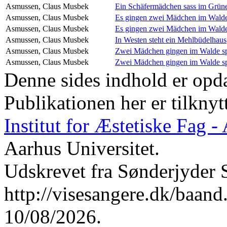
Asmussen, Claus
Musbek
Ein Schäfermädchen sass im Grün
Asmussen, Claus
Musbek
Es gingen zwei Mädchen im Walde
Asmussen, Claus
Musbek
Es gingen zwei Mädchen im Walde
Asmussen, Claus
Musbek
In Westen steht ein Mehlbüdelhaus
Asmussen, Claus
Musbek
Zwei Mädchen gingen im Walde sp
Asmussen, Claus
Musbek
Zwei Mädchen gingen im Walde sp
Denne sides indhold er opda
Publikationen her er tilknyt
Institut for Æstetiske Fag 
Aarhus Universitet.
Udskrevet fra Sønderjyder 
http://visesangere.dk/ba
10/08/2026.