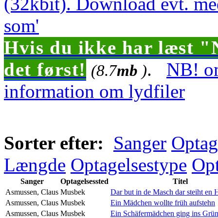
(32kbit). Download evt. me
som'
Hvis du ikke har læst "
det først!
.
NB! om
(8.7
mb
)
information om lydfiler
Sorter efter:
Sanger
Optag
Længde
Optagelsestype
Opt
Sanger
Optagelsessted
Titel
Asmussen, Claus
Musbek
Dar but in de Masch dar steiht en 
Asmussen, Claus
Musbek
Ein Mädchen wollte früh aufstehn
Asmussen, Claus
Musbek
Ein Schäfermädchen ging ins Grü