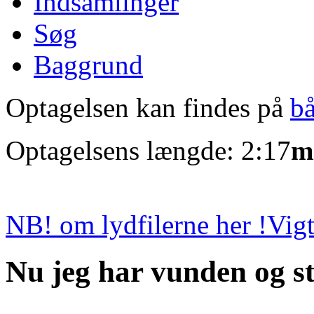
Indsamlinger
Søg
Baggrund
Optagelsen kan findes på
b
Optagelsens længde: 2:17
m
NB! om lydfilerne her !
Vigt
Nu jeg har vunden og st