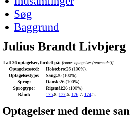
Indsamlinger
Søg
Baggrund
Julius Brandt Livbjerg
I alt 26 optagelser, fordelt på:
[emne: optagelser (procentdel)]
Optagelsessted:
Holstebro
:26 (100%).
Optagelsestype:
Sang
:26 (100%).
Sprog:
Dansk
:26 (100%).
Sprogtype:
Rigsmål
:26 (100%).
Bånd:
175
:8.
177
:6.
176
:7.
174
:5.
Optagelser med denne san