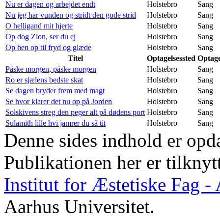
Nu er dagen og arbejdet endt
Holstebro
Sang
Nu jeg har vunden og stridt den gode strid
Holstebro
Sang
O helligand mit hjerte
Holstebro
Sang
Op dog Zion, ser du ej
Holstebro
Sang
Op hen op til fryd og glæde
Holstebro
Sang
Titel
Optagelsessted
Optage
Påske morgen, påske morgen
Holstebro
Sang
Ro er sjælens bedste skat
Holstebro
Sang
Se dagen bryder frem med magt
Holstebro
Sang
Se hvor klarer det nu op på Jorden
Holstebro
Sang
Solskivens streg den peger alt på dødens port
Holstebro
Sang
Sulamith lille hvi jamrer du så tit
Holstebro
Sang
Denne sides indhold er opda
Publikationen her er tilknyt
Institut for Æstetiske Fag 
Aarhus Universitet.