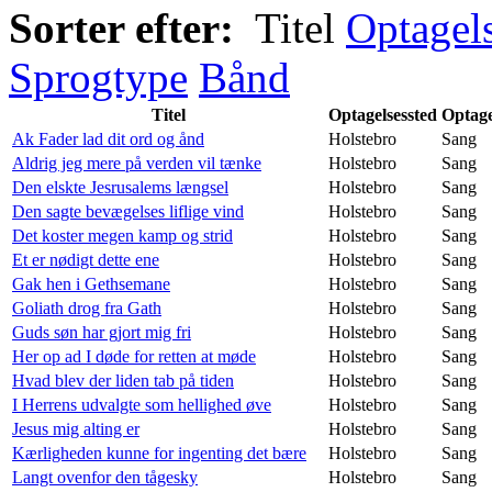
Sorter efter:
Titel
Optagel
Sprogtype
Bånd
Titel
Optagelsessted
Optage
Ak Fader lad dit ord og ånd
Holstebro
Sang
Aldrig jeg mere på verden vil tænke
Holstebro
Sang
Den elskte Jesrusalems længsel
Holstebro
Sang
Den sagte bevægelses liflige vind
Holstebro
Sang
Det koster megen kamp og strid
Holstebro
Sang
Et er nødigt dette ene
Holstebro
Sang
Gak hen i Gethsemane
Holstebro
Sang
Goliath drog fra Gath
Holstebro
Sang
Guds søn har gjort mig fri
Holstebro
Sang
Her op ad I døde for retten at møde
Holstebro
Sang
Hvad blev der liden tab på tiden
Holstebro
Sang
I Herrens udvalgte som hellighed øve
Holstebro
Sang
Jesus mig alting er
Holstebro
Sang
Kærligheden kunne for ingenting det bære
Holstebro
Sang
Langt ovenfor den tågesky
Holstebro
Sang