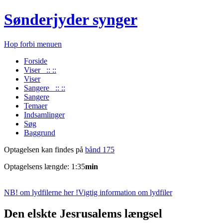
Sønderjyder synger
Hop forbi menuen
Forside
Viser :: ::
Viser
Sangere :: ::
Sangere
Temaer
Indsamlinger
Søg
Baggrund
Optagelsen kan findes på
bånd 175
Optagelsens længde: 1:35
min
NB! om lydfilerne her !
Vigtig information om lydfiler
Den elskte Jesrusalems længsel