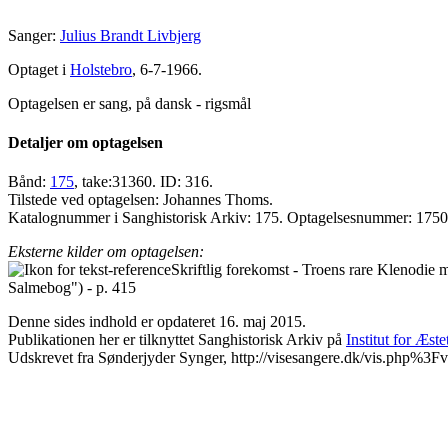
Sanger:
Julius Brandt Livbjerg
Optaget i
Holstebro
, 6-7-1966.
Optagelsen er sang, på dansk - rigsmål
Detaljer om optagelsen
Bånd:
175
, take:31360. ID: 316.
Tilstede ved optagelsen: Johannes Thoms.
Katalognummer i Sanghistorisk Arkiv: 175. Optagelsesnummer: 175
Eksterne kilder om optagelsen:
Skriftlig forekomst - Troens rare Klenodie
Salmebog") - p. 415
Denne sides indhold er opdateret 16. maj 2015.
Publikationen her er tilknyttet Sanghistorisk Arkiv på
Institut for Æst
Udskrevet fra Sønderjyder Synger, http://visesangere.dk/vis.php%3