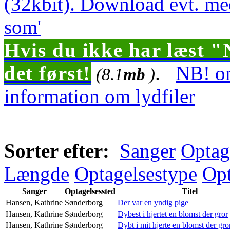
(32kbit). Download evt. me
som'
Hvis du ikke har læst "
det først!
.
NB! om
(8.1
mb
)
information om lydfiler
Sorter efter:
Sanger
Optag
Længde
Optagelsestype
Opt
Sanger
Optagelsessted
Titel
Hansen, Kathrine
Sønderborg
Der var en yndig pige
Hansen, Kathrine
Sønderborg
Dybest i hjertet en blomst der gror
Hansen, Kathrine
Sønderborg
Dybt i mit hjerte en blomst der gro