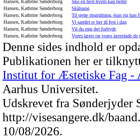
Hansen, Kathrine
Sønderborg
Sko en hest hvem kan bedst
Hansen, Kathrine
Sønderborg
Skålsang
Hansen, Kathrine
Sønderborg
Til sjette ringridning,-hun rig han f
Hansen, Kathrine
Sønderborg
Vi samlet er her til fest i dag
Hansen, Kathrine
Sønderborg
Vil du mig det forbyde
Hansen, Kathrine
Sønderborg
Vores lærer og vores lærerinde de 
Denne sides indhold er opda
Publikationen her er tilknyt
Institut for Æstetiske Fag 
Aarhus Universitet.
Udskrevet fra Sønderjyder 
http://visesangere.dk/ba
10/08/2026.