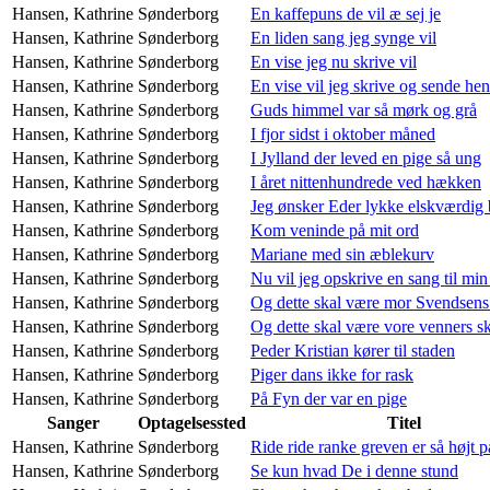
Hansen, Kathrine
Sønderborg
En kaffepuns de vil æ sej je
Hansen, Kathrine
Sønderborg
En liden sang jeg synge vil
Hansen, Kathrine
Sønderborg
En vise jeg nu skrive vil
Hansen, Kathrine
Sønderborg
En vise vil jeg skrive og sende hen 
Hansen, Kathrine
Sønderborg
Guds himmel var så mørk og grå
Hansen, Kathrine
Sønderborg
I fjor sidst i oktober måned
Hansen, Kathrine
Sønderborg
I Jylland der leved en pige så ung
Hansen, Kathrine
Sønderborg
I året nittenhundrede ved hækken
Hansen, Kathrine
Sønderborg
Jeg ønsker Eder lykke elskværdig
Hansen, Kathrine
Sønderborg
Kom veninde på mit ord
Hansen, Kathrine
Sønderborg
Mariane med sin æblekurv
Hansen, Kathrine
Sønderborg
Nu vil jeg opskrive en sang til min
Hansen, Kathrine
Sønderborg
Og dette skal være mor Svendsens
Hansen, Kathrine
Sønderborg
Og dette skal være vore venners sk
Hansen, Kathrine
Sønderborg
Peder Kristian kører til staden
Hansen, Kathrine
Sønderborg
Piger dans ikke for rask
Hansen, Kathrine
Sønderborg
På Fyn der var en pige
Sanger
Optagelsessted
Titel
Hansen, Kathrine
Sønderborg
Ride ride ranke greven er så højt p
Hansen, Kathrine
Sønderborg
Se kun hvad De i denne stund