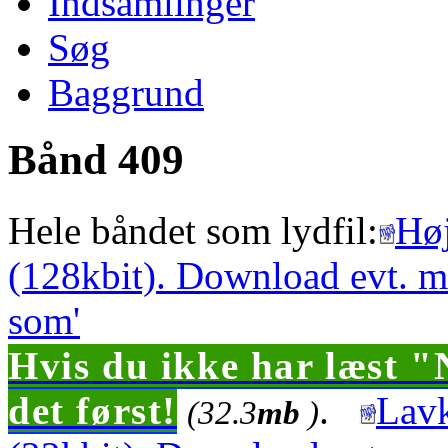
Indsamlinger
Søg
Baggrund
Bånd 409
Hele båndet som lydfil:
Høj
(128kbit). Download evt. m
som'
Hvis du ikke har læst "
det først!
.
Lavk
(32.3
mb
)