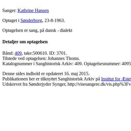
Sanger:
Kathrine Hansen
Optaget i
Sønderborg
, 23-8-1963.
Optagelsen er sang, på dansk - dialekt
Detaljer om optagelsen
Bånd:
409
, take:500610. ID: 3701.
Tilstede ved optagelsen: Johannes Thoms.
Katalognummer i Sanghistorisk Arkiv: 409. Optagelsesnummer: 409
Denne sides indhold er opdateret 16. maj 2015.
Publikationen her er tilknyttet Sanghistorisk Arkiv på
Institut for Æst
Udskrevet fra Sønderjyder Synger, http://visesangere.dk/vis.php%