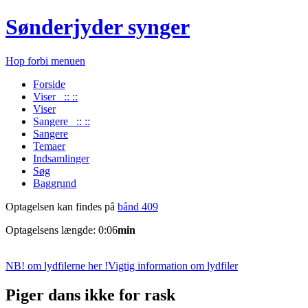
Sønderjyder synger
Hop forbi menuen
Forside
Viser :: ::
Viser
Sangere :: ::
Sangere
Temaer
Indsamlinger
Søg
Baggrund
Optagelsen kan findes på
bånd 409
Optagelsens længde: 0:06
min
NB! om lydfilerne her !
Vigtig information om lydfiler
Piger dans ikke for rask