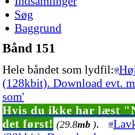
Indsamlinger
Søg
Baggrund
Bånd 151
Hele båndet som lydfil:
Høj
(128kbit). Download evt. m
som'
Hvis du ikke har læst "
det først!
.
Lavk
(29.8
mb
)