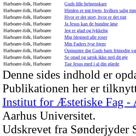
Harboøre-folk,
Harboøre
Guds lille helgenskare
Harboøre-folk,
Harboøre
Himlen er mit hjem, hvilken salig trøs
Harboøre-folk,
Harboøre
Hvor er det stort, hvor er det rigt
Harboøre-folk,
Harboøre
Ja Jesus kan de bundne løse
Harboøre-folk,
Harboøre
Jeg er glad og lykkelig
Harboøre-folk,
Harboøre
Mig blegned alle roser
Harboøre-folk,
Harboøre
Min Faders lyse hjem
Harboøre-folk,
Harboøre
Opmuntre dig Guds barn frimodig v
Harboøre-folk,
Harboøre
Se opad og sænk ikke ned dit øje
Harboøre-folk,
Harboøre
Tag Jesus med i al din glæde
Denne sides indhold er opda
Publikationen her er tilknyt
Institut for Æstetiske Fag 
Aarhus Universitet.
Udskrevet fra Sønderjyder 