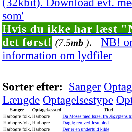
(32kbit). Download evt. me
som'
Hvis du ikke har læst "
det først!
.
NB! om
(7.5
mb
)
information om lydfiler
Sorter efter:
Sanger
Optag
Længde
Optagelsestype
Opt
Sanger
Optagelsessted
Titel
Harboøre-folk,
Harboøre
Da Moses med Israel fra Ægyptens t
Harboøre-folk,
Harboøre
Daglig ren ved Jesu blod
Harboøre-folk,
Harboøre
Der er en underfuld kilde