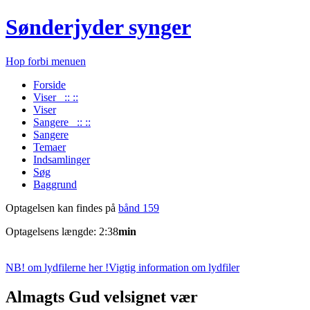
Sønderjyder synger
Hop forbi menuen
Forside
Viser :: ::
Viser
Sangere :: ::
Sangere
Temaer
Indsamlinger
Søg
Baggrund
Optagelsen kan findes på
bånd 159
Optagelsens længde: 2:38
min
NB! om lydfilerne her !
Vigtig information om lydfiler
Almagts Gud velsignet vær