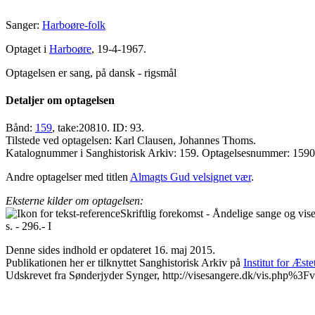
Sanger:
Harboøre-folk
Optaget i
Harboøre
, 19-4-1967.
Optagelsen er sang, på dansk - rigsmål
Detaljer om optagelsen
Bånd:
159
, take:20810. ID: 93.
Tilstede ved optagelsen: Karl Clausen, Johannes Thoms.
Katalognummer i Sanghistorisk Arkiv: 159. Optagelsesnummer: 159
Andre optagelser med titlen
Almagts Gud velsignet vær
.
Eksterne kilder om optagelsen:
Skriftlig forekomst - Åndelige sange og vi
s. - 296.- I
Denne sides indhold er opdateret 16. maj 2015.
Publikationen her er tilknyttet Sanghistorisk Arkiv på
Institut for Æst
Udskrevet fra Sønderjyder Synger, http://visesangere.dk/vis.php%3