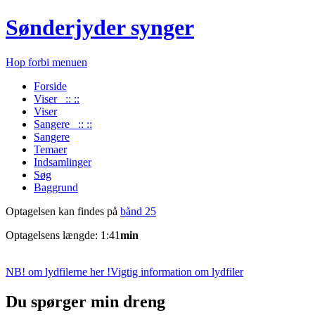
Sønderjyder synger
Hop forbi menuen
Forside
Viser :: ::
Viser
Sangere :: ::
Sangere
Temaer
Indsamlinger
Søg
Baggrund
Optagelsen kan findes på
bånd 25
Optagelsens længde: 1:41
min
NB! om lydfilerne her !
Vigtig information om lydfiler
Du spørger min dreng