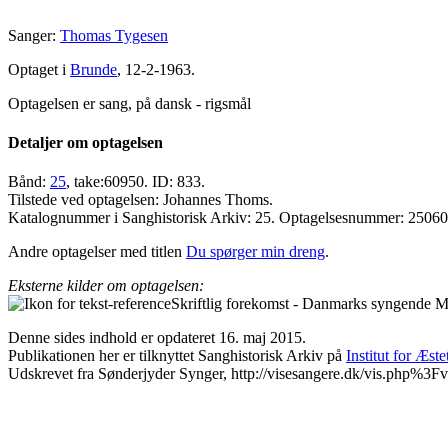
Sanger:
Thomas Tygesen
Optaget i
Brunde
, 12-2-1963.
Optagelsen er sang, på dansk - rigsmål
Detaljer om optagelsen
Bånd:
25
, take:60950. ID: 833.
Tilstede ved optagelsen: Johannes Thoms.
Katalognummer i Sanghistorisk Arkiv: 25. Optagelsesnummer: 2506
Andre optagelser med titlen
Du spørger min dreng
.
Eksterne kilder om optagelsen:
Skriftlig forekomst - Danmarks syngende Ma
Denne sides indhold er opdateret 16. maj 2015.
Publikationen her er tilknyttet Sanghistorisk Arkiv på
Institut for Æst
Udskrevet fra Sønderjyder Synger, http://visesangere.dk/vis.php%3