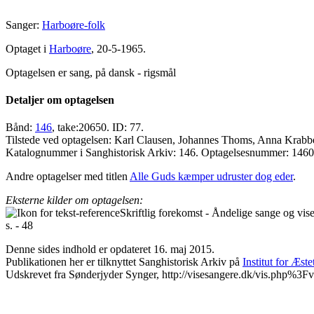
Sanger:
Harboøre-folk
Optaget i
Harboøre
, 20-5-1965.
Optagelsen er sang, på dansk - rigsmål
Detaljer om optagelsen
Bånd:
146
, take:20650. ID: 77.
Tilstede ved optagelsen: Karl Clausen, Johannes Thoms, Anna Krabb
Katalognummer i Sanghistorisk Arkiv: 146. Optagelsesnummer: 146
Andre optagelser med titlen
Alle Guds kæmper udruster dog eder
.
Eksterne kilder om optagelsen:
Skriftlig forekomst - Åndelige sange og vi
s. - 48
Denne sides indhold er opdateret 16. maj 2015.
Publikationen her er tilknyttet Sanghistorisk Arkiv på
Institut for Æst
Udskrevet fra Sønderjyder Synger, http://visesangere.dk/vis.php%3