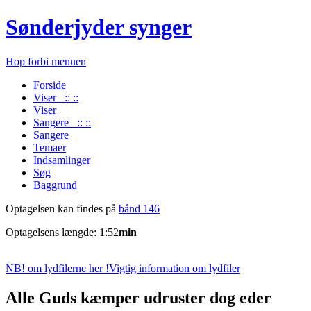
Sønderjyder synger
Hop forbi menuen
Forside
Viser :: ::
Viser
Sangere :: ::
Sangere
Temaer
Indsamlinger
Søg
Baggrund
Optagelsen kan findes på
bånd 146
Optagelsens længde: 1:52
min
NB! om lydfilerne her !
Vigtig information om lydfiler
Alle Guds kæmper udruster dog eder