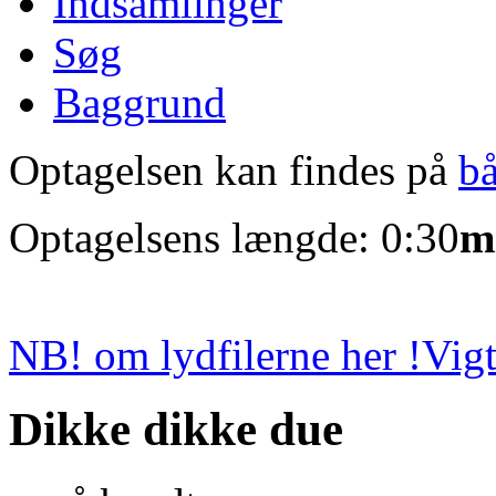
Indsamlinger
Søg
Baggrund
Optagelsen kan findes på
b
Optagelsens længde: 0:30
m
NB! om lydfilerne her !
Vigt
Dikke dikke due