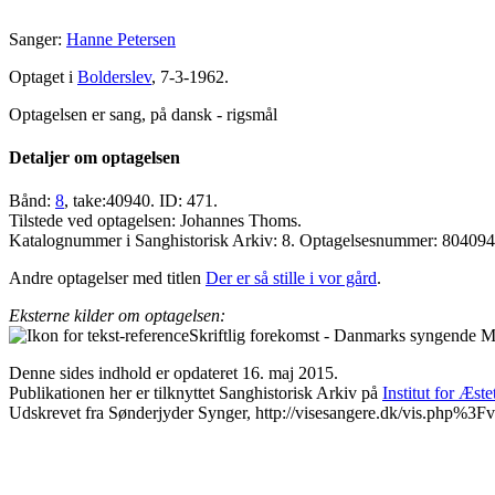
Sanger:
Hanne Petersen
Optaget i
Bolderslev
, 7-3-1962.
Optagelsen er sang, på dansk - rigsmål
Detaljer om optagelsen
Bånd:
8
, take:40940. ID: 471.
Tilstede ved optagelsen: Johannes Thoms.
Katalognummer i Sanghistorisk Arkiv: 8. Optagelsesnummer: 804094
Andre optagelser med titlen
Der er så stille i vor gård
.
Eksterne kilder om optagelsen:
Skriftlig forekomst - Danmarks syngende Ma
Denne sides indhold er opdateret 16. maj 2015.
Publikationen her er tilknyttet Sanghistorisk Arkiv på
Institut for Æst
Udskrevet fra Sønderjyder Synger, http://visesangere.dk/vis.php%3