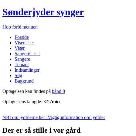
Sønderjyder synger
Hop forbi menuen
Forside
Viser :: ::
Viser
Sangere :: ::
Sangere
Temaer
Indsamlinger
Søg
Baggrund
Optagelsen kan findes på
bånd 8
Optagelsens længde: 3:57
min
NB! om lydfilerne her !
Vigtig information om lydfiler
Der er så stille i vor gård