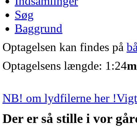
Indsamlinger
Søg
Baggrund
Optagelsen kan findes på
b
Optagelsens længde: 1:24
m
NB! om lydfilerne her !
Vigt
Der er så stille i vor gå