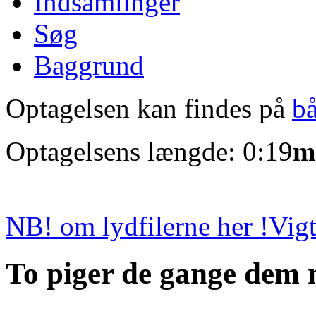
Indsamlinger
Søg
Baggrund
Optagelsen kan findes på
b
Optagelsens længde: 0:19
m
NB! om lydfilerne her !
Vigt
To piger de gange dem n