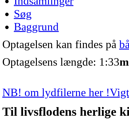
Indsamlinger
Søg
Baggrund
Optagelsen kan findes på
b
Optagelsens længde: 1:33
m
NB! om lydfilerne her !
Vigt
Til livsflodens herlige k