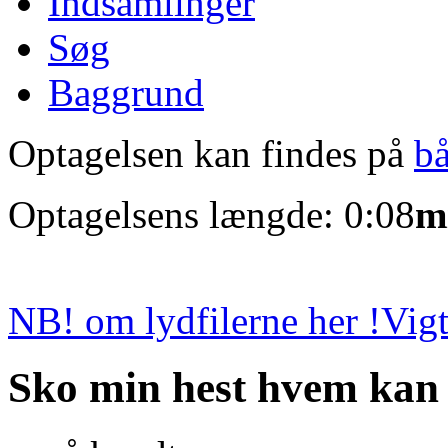
Indsamlinger
Søg
Baggrund
Optagelsen kan findes på
b
Optagelsens længde: 0:08
m
NB! om lydfilerne her !
Vigt
Sko min hest hvem kan 