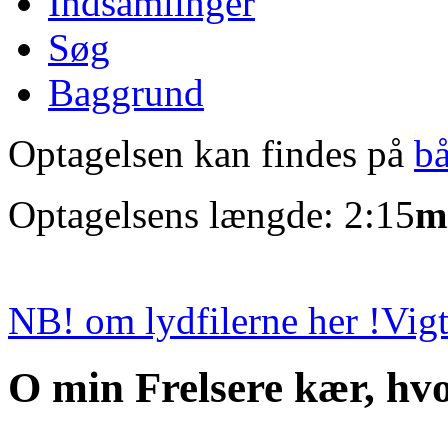
Indsamlinger
Søg
Baggrund
Optagelsen kan findes på
b
Optagelsens længde: 2:15
m
NB! om lydfilerne her !
Vigt
O min Frelsere kær, hvo