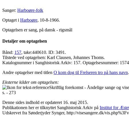
Sanger:
Harboøre-folk
Optaget i
Harboøre
, 10-8-1966.
Optagelsen er sang, på dansk - rigsmål
Detaljer om optagelsen
Bånd:
157
, take:440610. ID: 3491.
Tilstede ved optagelsen: Karl Clausen, Johannes Thoms.
Katalognummer i Sanghistorisk Arkiv: 157. Optagelsesnummer: 157
Andre optagelser med titlen
O kom dog til Frelseren tro på hans navn
.
Eksterne kilder om optagelsen:
Skriftlig forekomst - Åndelige sange og vi
s. - 273
Denne sides indhold er opdateret 16. maj 2015.
Publikationen her er tilknyttet Sanghistorisk Arkiv på
Institut for Æst
Udskrevet fra Sønderjyder Synger, http://visesangere.dk/vis.php%