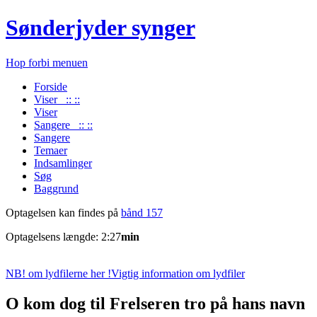
Sønderjyder synger
Hop forbi menuen
Forside
Viser :: ::
Viser
Sangere :: ::
Sangere
Temaer
Indsamlinger
Søg
Baggrund
Optagelsen kan findes på
bånd 157
Optagelsens længde: 2:27
min
NB! om lydfilerne her !
Vigtig information om lydfiler
O kom dog til Frelseren tro på hans navn