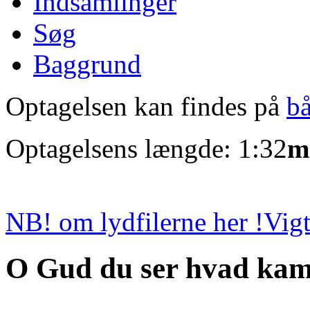
Indsamlinger
Søg
Baggrund
Optagelsen kan findes på
b
Optagelsens længde: 1:32
m
NB! om lydfilerne her !
Vigt
O Gud du ser hvad kam