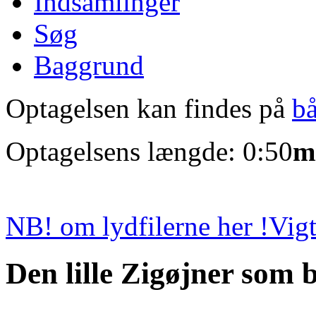
Indsamlinger
Søg
Baggrund
Optagelsen kan findes på
b
Optagelsens længde: 0:50
m
NB! om lydfilerne her !
Vigt
Den lille Zigøjner som b