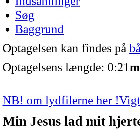
Indsamlinger
Søg
Baggrund
Optagelsen kan findes på
b
Optagelsens længde: 0:21
m
NB! om lydfilerne her !
Vigt
Min Jesus lad mit hjert