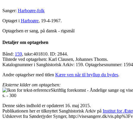
Sanger:
Harboøre-folk
Optaget i
Harboøre
, 19-4-1967.
Optagelsen er sang, på dansk - rigsmål
Detaljer om optagelsen
Bånd:
159
, take:401810. ID: 2844.
Tilstede ved optagelsen: Karl Clausen, Johannes Thoms.
Katalognummer i Sanghistorisk Arkiv: 159. Optagelsesnummer: 159
Andre optagelser med titlen
Kære ven når til bryllup du bydes
.
Eksterne kilder om optagelsen:
Skriftlig forekomst - Åndelige sange og vi
s. - 300
Denne sides indhold er opdateret 16. maj 2015.
Publikationen her er tilknyttet Sanghistorisk Arkiv på
Institut for Æst
Udskrevet fra Sønderjyder Synger, http://visesangere.dk/vis.php%