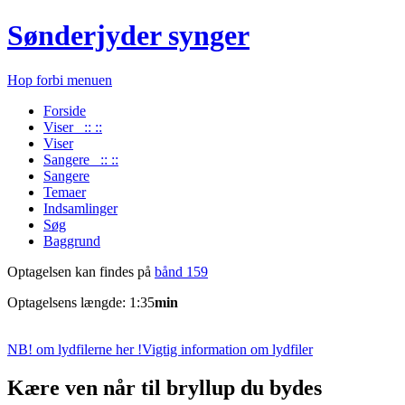
Sønderjyder synger
Hop forbi menuen
Forside
Viser :: ::
Viser
Sangere :: ::
Sangere
Temaer
Indsamlinger
Søg
Baggrund
Optagelsen kan findes på
bånd 159
Optagelsens længde: 1:35
min
NB! om lydfilerne her !
Vigtig information om lydfiler
Kære ven når til bryllup du bydes