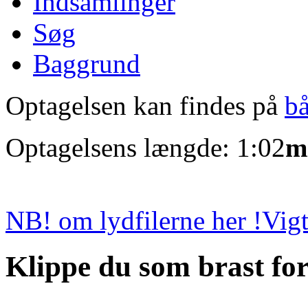
Indsamlinger
Søg
Baggrund
Optagelsen kan findes på
b
Optagelsens længde: 1:02
m
NB! om lydfilerne her !
Vigt
Klippe du som brast fo