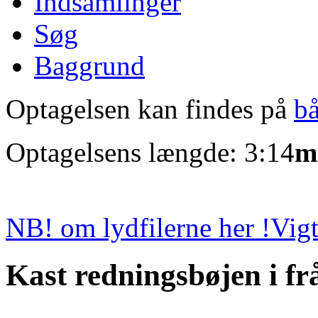
Indsamlinger
Søg
Baggrund
Optagelsen kan findes på
b
Optagelsens længde: 3:14
m
NB! om lydfilerne her !
Vigt
Kast redningsbøjen i fr