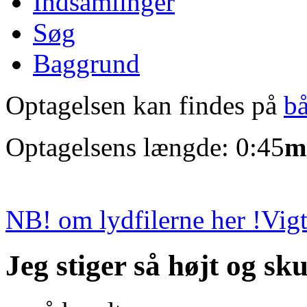
Indsamlinger
Søg
Baggrund
Optagelsen kan findes på
b
Optagelsens længde: 0:45
m
NB! om lydfilerne her !
Vigt
Jeg stiger så højt og sk