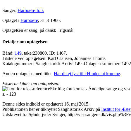
Sanger:
Harboøre-folk
Optaget i
Harboøre
, 31-3-1966.
Optagelsen er sang, på dansk - rigsmål
Detaljer om optagelsen
Bånd:
149
, take:230800. ID: 1467.
Tilstede ved optagelsen: Karl Clausen, Johannes Thoms.
Katalognummer i Sanghistorisk Arkiv: 149. Optagelsesnummer: 149
Anden optagelse med titlen
Har du ej lyst til i Himlen at komme
.
Eksterne kilder om optagelsen:
Skriftlig forekomst - Åndelige sange og vi
s. - 123
Denne sides indhold er opdateret 16. maj 2015.
Publikationen her er tilknyttet Sanghistorisk Arkiv på
Institut for Æst
Udskrevet fra Sønderjyder Synger, http://visesangere.dk/vis.php%