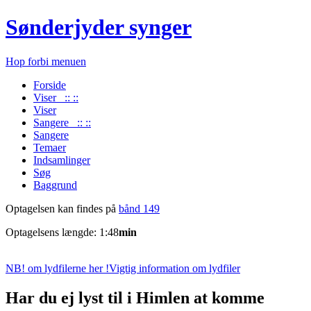
Sønderjyder synger
Hop forbi menuen
Forside
Viser :: ::
Viser
Sangere :: ::
Sangere
Temaer
Indsamlinger
Søg
Baggrund
Optagelsen kan findes på
bånd 149
Optagelsens længde: 1:48
min
NB! om lydfilerne her !
Vigtig information om lydfiler
Har du ej lyst til i Himlen at komme