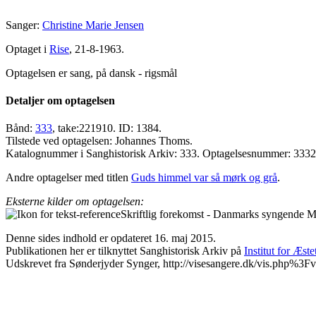
Sanger:
Christine Marie Jensen
Optaget i
Rise
, 21-8-1963.
Optagelsen er sang, på dansk - rigsmål
Detaljer om optagelsen
Bånd:
333
, take:221910. ID: 1384.
Tilstede ved optagelsen: Johannes Thoms.
Katalognummer i Sanghistorisk Arkiv: 333. Optagelsesnummer: 333
Andre optagelser med titlen
Guds himmel var så mørk og grå
.
Eksterne kilder om optagelsen:
Skriftlig forekomst - Danmarks syngende M
Denne sides indhold er opdateret 16. maj 2015.
Publikationen her er tilknyttet Sanghistorisk Arkiv på
Institut for Æst
Udskrevet fra Sønderjyder Synger, http://visesangere.dk/vis.php%