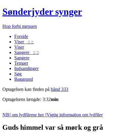
Sønderjyder synger
Hop forbi menuen
Forside
Viser :: ::
Viser
Sangere :: ::
Sangere
Temaer
Indsamlinger
Søg
Baggrund
Optagelsen kan findes på
bånd 333
Optagelsens længde: 3:32
min
NB! om lydfilerne her !
Vigtig information om lydfiler
Guds himmel var så mørk og grå