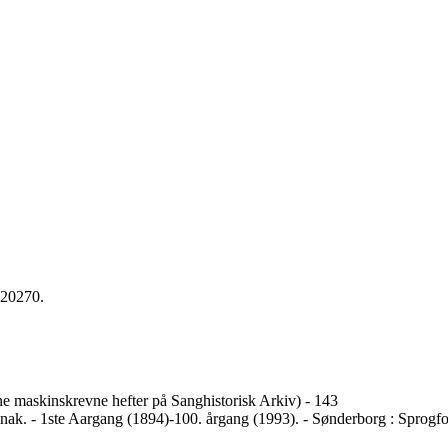
220270.
ne maskinskrevne hefter på Sanghistorisk Arkiv) - 143
anak. - 1ste Aargang (1894)-100. årgang (1993). - Sønderborg : Sprogf