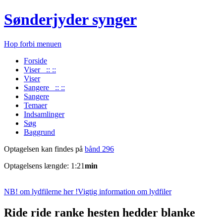
Sønderjyder synger
Hop forbi menuen
Forside
Viser :: ::
Viser
Sangere :: ::
Sangere
Temaer
Indsamlinger
Søg
Baggrund
Optagelsen kan findes på
bånd 296
Optagelsens længde: 1:21
min
NB! om lydfilerne her !
Vigtig information om lydfiler
Ride ride ranke hesten hedder blanke