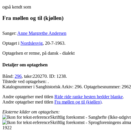
også kendt som
Fra møllen og til (kjøllen)
Sanger:
Anne Margrethe Andersen
Optaget i
Nordslesvig
, 20-7-1963.
Optagelsen er remse, på dansk - dialekt
Detaljer om optagelsen
Bånd:
296
, take:220270. ID: 1238.
Tilstede ved optagelsen: .
Katalognummer i Sanghistorisk Arkiv: 296. Optagelsesnummer: 296
Andre optagelser med titlen
Ride ride ranke hesten hedder blanke
.
Andre optagelser med titlen
Fra møllen og til (kjøllen)
.
Eksterne kilder om optagelsen:
Skriftlig forekomst - Sanghefte (Ikke-udgiv
Skriftlig forekomst - Sprogforeningens alm
1922