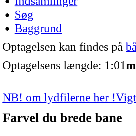
Indsamlinger
Søg
Baggrund
Optagelsen kan findes på
b
Optagelsens længde: 1:01
m
NB! om lydfilerne her !
Vigt
Farvel du brede bane