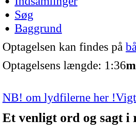
Indsamlinger
Søg
Baggrund
Optagelsen kan findes på
b
Optagelsens længde: 1:36
m
NB! om lydfilerne her !
Vigt
Et venligt ord og sagt i r