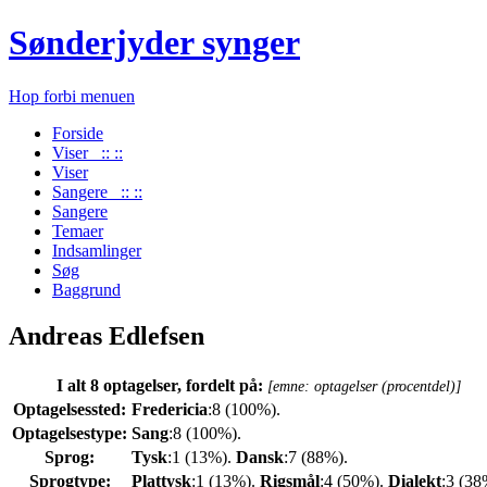
Sønderjyder synger
Hop forbi menuen
Forside
Viser :: ::
Viser
Sangere :: ::
Sangere
Temaer
Indsamlinger
Søg
Baggrund
Andreas Edlefsen
I alt 8 optagelser, fordelt på:
[emne: optagelser (procentdel)]
Optagelsessted:
Fredericia
:8 (100%).
Optagelsestype:
Sang
:8 (100%).
Sprog:
Tysk
:1 (13%).
Dansk
:7 (88%).
Sprogtype:
Plattysk
:1 (13%).
Rigsmål
:4 (50%).
Dialekt
:3 (38