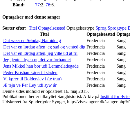
Bånd:
77
:2.
76
:6.
Optagelser med denne sanger
Sorter efter:
Titel
Optagelsessted
Optagelsestype
Sprog
Sprogtype
Titel
Optagelsessted
Optage
Dat weer en Søndag Namiddag
Fredericia
Sang
Det var en lørdag aften jeg sad og vented dig
Fredericia
Sang
Det var en lørdag aften, jeg ville ud at fri
Fredericia
Sang
Jeg tjente i byen og det var forbandet
Fredericia
Sang
Jens Mikkel han bor udi Lemmeladegade
Fredericia
Sang
Peder Kristian kører til staden
Fredericia
Sang
Vi kører til Bolderslev i (æ trau)
Fredericia
Sang
Æ tejn ve Per Ley udi syw år
Fredericia
Sang
Denne sides indhold er opdateret 16. maj 2015.
Publikationen her er tilknyttet Sanghistorisk Arkiv på
Institut for Æst
Udskrevet fra Sønderjyder Synger, http://visesangere.dk/sanger.