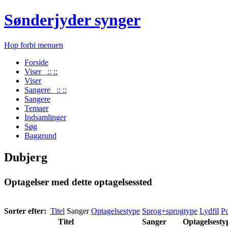
Sønderjyder synger
Hop forbi menuen
Forside
Viser :: ::
Viser
Sangere :: ::
Sangere
Temaer
Indsamlinger
Søg
Baggrund
Dubjerg
Optagelser med dette optagelsessted
Sorter efter:
Titel
Sanger
Optagelsestype
Sprog+sprogtype
Lydfil
Po
Titel
Sanger
Optagelsesty