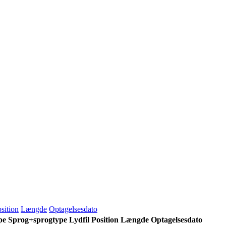
sition
Længde
Optagelsesdato
pe
Sprog+sprogtype
Lydfil
Position
Længde
Optagelsesdato