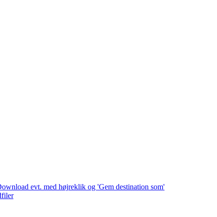
. Download evt. med højreklik og 'Gem destination som'
filer