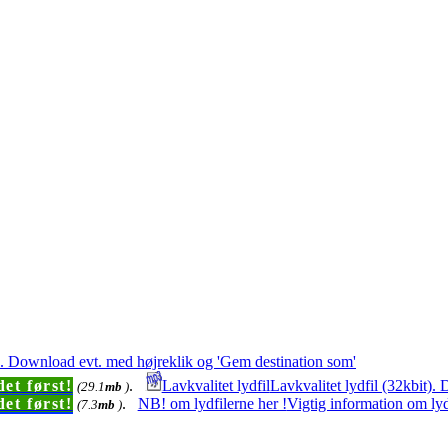
t). Download evt. med højreklik og 'Gem destination som'
et først!
.
Lavkvalitet lydfil
Lavkvalitet lydfil (32kbit)
(29.1
mb
)
et først!
.
NB! om lydfilerne her !
Vigtig information om lyd
(7.3
mb
)