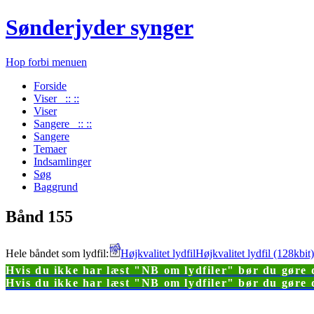
Sønderjyder synger
Hop forbi menuen
Forside
Viser :: ::
Viser
Sangere :: ::
Sangere
Temaer
Indsamlinger
Søg
Baggrund
Bånd 155
Hele båndet som lydfil:
Højkvalitet lydfil
Højkvalitet lydfil (128kbi
Hvis du ikke har læst "NB om lydfiler" bør du gøre d
Hvis du ikke har læst "NB om lydfiler" bør du gøre d