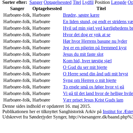
Sorter efter:
Sanger
Optagelsessted
Titel
Lydfil
Position
Længde
Op
Sanger
Optagelsessted
Titel
Harboøre-folk,
Harboøre
Brødre, søstre kære
Harboøre-folk,
Harboøre
En liden stund, og endt er stridens v
Harboøre-folk,
Harboøre
Hvil ud min sjæl ved kærlighedens br
Harboøre-folk,
Harboøre
Hvor det dog er ynk at se
Harboøre-folk,
Harboøre
Hør hvor Herrens basune nu lyder
Harboøre-folk,
Harboøre
Jeg er en pilgrim på fremmed kyst
Harboøre-folk,
Harboøre
Jesus du mit faste slot
Harboøre-folk,
Harboøre
Kom hid, hver tørstig sjæl
Harboøre-folk,
Harboøre
O Gud du ser mit hjerte
Harboøre-folk,
Harboøre
O Herre send din ånd udi mit bryst
Harboøre-folk,
Harboøre
Syng om Herren o mit hjerte
Harboøre-folk,
Harboøre
To engle små os følge hvor vi gå
Harboøre-folk,
Harboøre
Vi gå til det land hvor de hellige hvil
Harboøre-folk,
Harboøre
Vær priset Jesus Krist Guds lam
Denne sides indhold er opdateret 16. maj 2015.
Publikationen her er tilknyttet Sanghistorisk Arkiv på
Institut for Æst
Udskrevet fra Sønderjyder Synger, http://visesangere.dk/baand.ph