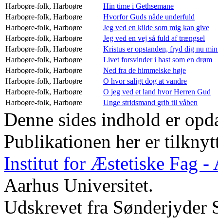
Harboøre-folk,
Harboøre
Hin time i Gethsemane
Harboøre-folk,
Harboøre
Hvorfor Guds nåde underfuld
Harboøre-folk,
Harboøre
Jeg ved en kilde som mig kan give
Harboøre-folk,
Harboøre
Jeg ved en vej så fuld af trængsel
Harboøre-folk,
Harboøre
Kristus er opstanden, fryd dig nu min
Harboøre-folk,
Harboøre
Livet forsvinder i hast som en drøm
Harboøre-folk,
Harboøre
Ned fra de himmelske høje
Harboøre-folk,
Harboøre
O hvor saligt dog at vandre
Harboøre-folk,
Harboøre
O jeg ved et land hvor Herren Gud
Harboøre-folk,
Harboøre
Unge stridsmand grib til våben
Denne sides indhold er opda
Publikationen her er tilknyt
Institut for Æstetiske Fag 
Aarhus Universitet.
Udskrevet fra Sønderjyder 