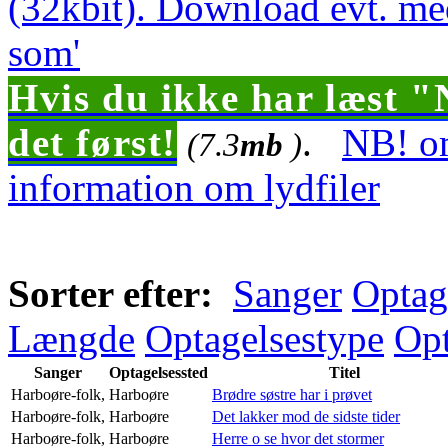
(32kbit). Download evt. me
som'
Hvis du ikke har læst "
det først!
.
NB! om
(7.3
mb
)
information om lydfiler
Sorter efter:
Sanger
Optag
Længde
Optagelsestype
Opt
Sanger
Optagelsessted
Titel
Harboøre-folk,
Harboøre
Brødre søstre har i prøvet
Harboøre-folk,
Harboøre
Det lakker mod de sidste tider
Harboøre-folk,
Harboøre
Herre o se hvor det stormer