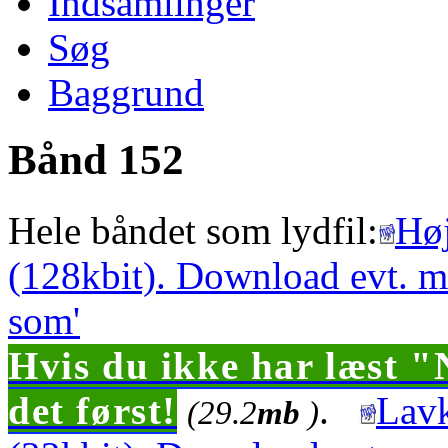
Indsamlinger
Søg
Baggrund
Bånd 152
Hele båndet som lydfil:
Høj
(128kbit). Download evt. m
som'
Hvis du ikke har læst "
det først!
.
Lavk
(29.2
mb
)