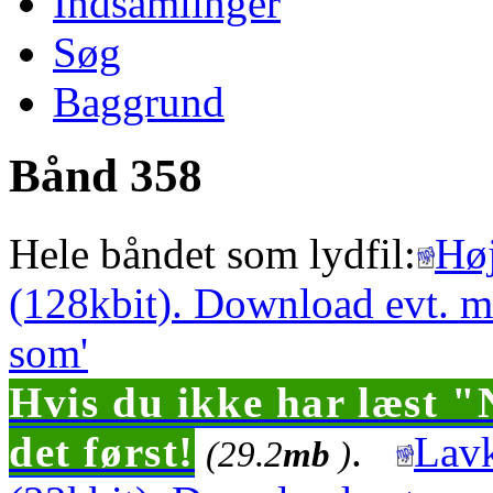
Indsamlinger
Søg
Baggrund
Bånd 358
Hele båndet som lydfil:
Høj
(128kbit). Download evt. m
som'
Hvis du ikke har læst "
det først!
.
Lavk
(29.2
mb
)