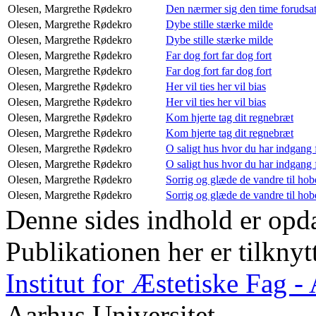
Olesen, Margrethe
Rødekro
Den nærmer sig den time forudsa
Olesen, Margrethe
Rødekro
Dybe stille stærke milde
Olesen, Margrethe
Rødekro
Dybe stille stærke milde
Olesen, Margrethe
Rødekro
Far dog fort far dog fort
Olesen, Margrethe
Rødekro
Far dog fort far dog fort
Olesen, Margrethe
Rødekro
Her vil ties her vil bias
Olesen, Margrethe
Rødekro
Her vil ties her vil bias
Olesen, Margrethe
Rødekro
Kom hjerte tag dit regnebræt
Olesen, Margrethe
Rødekro
Kom hjerte tag dit regnebræt
Olesen, Margrethe
Rødekro
O saligt hus hvor du har indgang 
Olesen, Margrethe
Rødekro
O saligt hus hvor du har indgang 
Olesen, Margrethe
Rødekro
Sorrig og glæde de vandre til hob
Olesen, Margrethe
Rødekro
Sorrig og glæde de vandre til hob
Denne sides indhold er opda
Publikationen her er tilknyt
Institut for Æstetiske Fag 
Aarhus Universitet.