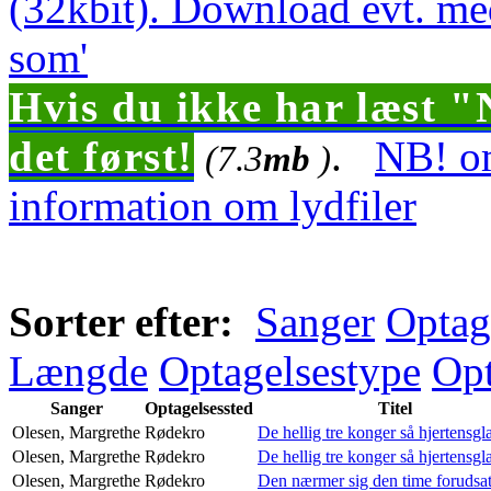
(32kbit). Download evt. me
som'
Hvis du ikke har læst "
det først!
.
NB! om
(7.3
mb
)
information om lydfiler
Sorter efter:
Sanger
Optag
Længde
Optagelsestype
Opt
Sanger
Optagelsessted
Titel
Olesen, Margrethe
Rødekro
De hellig tre konger så hjertensgl
Olesen, Margrethe
Rødekro
De hellig tre konger så hjertensgl
Olesen, Margrethe
Rødekro
Den nærmer sig den time forudsa