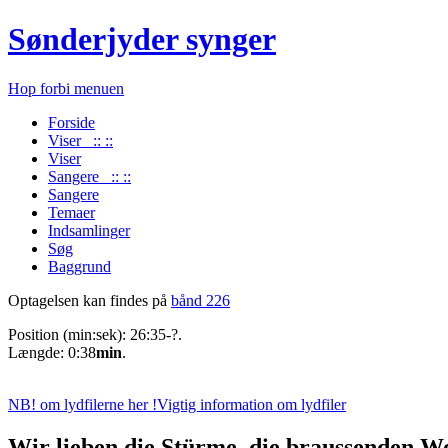
Sønderjyder synger
Hop forbi menuen
Forside
Viser :: ::
Viser
Sangere :: ::
Sangere
Temaer
Indsamlinger
Søg
Baggrund
Optagelsen kan findes på
bånd 226
Position (min:sek): 26:35-?.
Længde: 0:38
min
.
NB! om lydfilerne her !
Vigtig information om lydfiler
Wir lieben die Stürme, die braussenden W