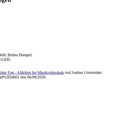
iehl, Betina Hampel.
611430.
etiske Fag - Afdeling for Musikvidenskab
ved Aarhus Universitet.
3Fvid%3D4661 den 06/08/2026.