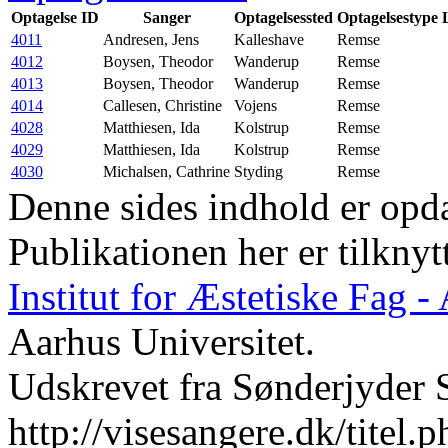
Optagelse ID
Sanger
Optagelsessted
Optagelsestype
4011
Andresen, Jens
Kalleshave
Remse
4012
Boysen, Theodor
Wanderup
Remse
4013
Boysen, Theodor
Wanderup
Remse
4014
Callesen, Christine
Vojens
Remse
4028
Matthiesen, Ida
Kolstrup
Remse
4029
Matthiesen, Ida
Kolstrup
Remse
4030
Michalsen, Cathrine
Styding
Remse
Denne sides indhold er opda
Publikationen her er tilknyt
Institut for Æstetiske Fag 
Aarhus Universitet.
Udskrevet fra Sønderjyder 
http://visesangere.dk/t