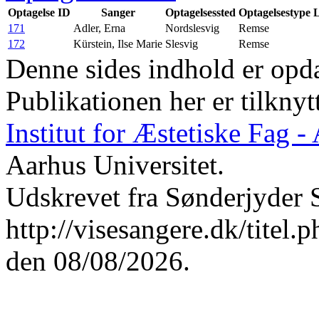
Optagelse ID
Sanger
Optagelsessted
Optagelsestype
L
171
Adler, Erna
Nordslesvig
Remse
172
Kürstein, Ilse Marie
Slesvig
Remse
Denne sides indhold er opda
Publikationen her er tilknyt
Institut for Æstetiske Fag 
Aarhus Universitet.
Udskrevet fra Sønderjyder 
http://visesangere.dk/t
den 08/08/2026.