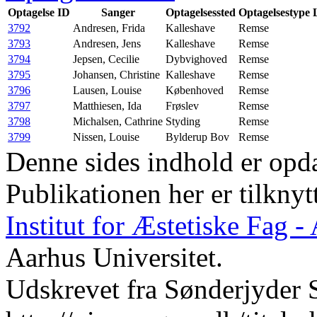
Optagelse ID
Sanger
Optagelsessted
Optagelsestype
3792
Andresen, Frida
Kalleshave
Remse
3793
Andresen, Jens
Kalleshave
Remse
3794
Jepsen, Cecilie
Dybvighoved
Remse
3795
Johansen, Christine
Kalleshave
Remse
3796
Lausen, Louise
Københoved
Remse
3797
Matthiesen, Ida
Frøslev
Remse
3798
Michalsen, Cathrine
Styding
Remse
3799
Nissen, Louise
Bylderup Bov
Remse
Denne sides indhold er opda
Publikationen her er tilknyt
Institut for Æstetiske Fag 
Aarhus Universitet.
Udskrevet fra Sønderjyder 