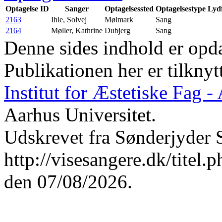
Optagelse ID
Sanger
Optagelsessted
Optagelsestype
Lydf
2163
Ihle, Solvej
Mølmark
Sang
2164
Møller, Kathrine
Dubjerg
Sang
Denne sides indhold er opda
Publikationen her er tilknyt
Institut for Æstetiske Fag 
Aarhus Universitet.
Udskrevet fra Sønderjyder 
http://visesangere.dk/t
den 07/08/2026.