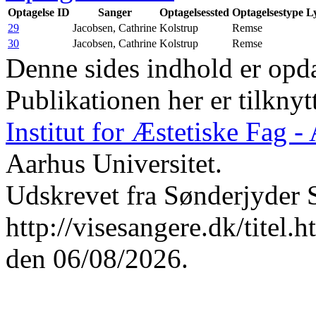
Optagelse ID
Sanger
Optagelsessted
Optagelsestype
Ly
29
Jacobsen, Cathrine
Kolstrup
Remse
30
Jacobsen, Cathrine
Kolstrup
Remse
Denne sides indhold er opda
Publikationen her er tilknyt
Institut for Æstetiske Fag 
Aarhus Universitet.
Udskrevet fra Sønderjyder 
http://visesangere.dk/tit
den 06/08/2026.