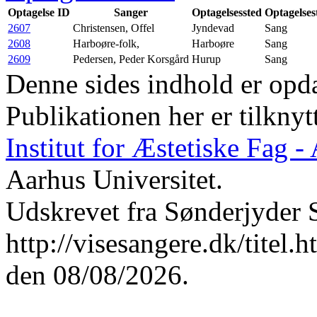
Optagelse ID
Sanger
Optagelsessted
Optagelses
2607
Christensen, Offel
Jyndevad
Sang
2608
Harboøre-folk,
Harboøre
Sang
2609
Pedersen, Peder Korsgård
Hurup
Sang
Denne sides indhold er opda
Publikationen her er tilknyt
Institut for Æstetiske Fag 
Aarhus Universitet.
Udskrevet fra Sønderjyder 
http://visesangere.dk/tit
den 08/08/2026.