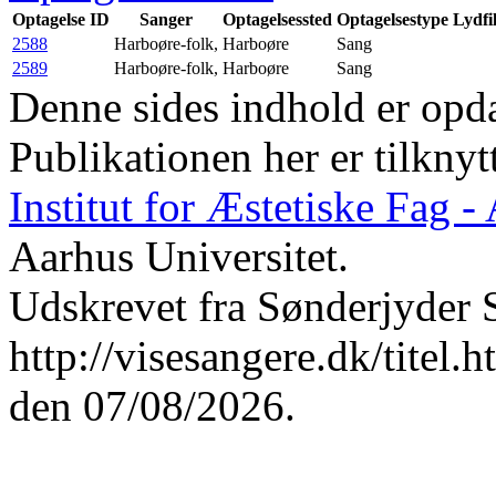
Optagelse ID
Sanger
Optagelsessted
Optagelsestype
Lydfi
2588
Harboøre-folk,
Harboøre
Sang
2589
Harboøre-folk,
Harboøre
Sang
Denne sides indhold er opda
Publikationen her er tilknyt
Institut for Æstetiske Fag 
Aarhus Universitet.
Udskrevet fra Sønderjyder 
http://visesangere.dk/t
den 07/08/2026.